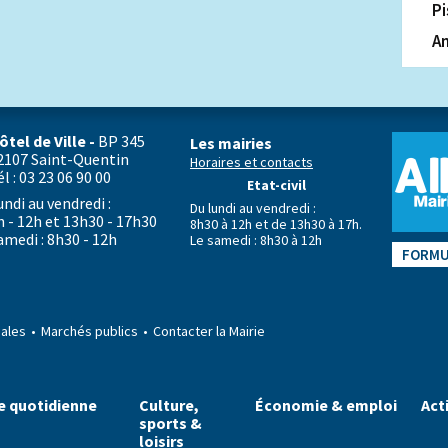
Pi
An
ôtel de Ville -
BP 345
Les mairies
2107 Saint-Quentin
Horaires et contacts
él : 03 23 06 90 00
Etat-civil
undi au vendredi :
Du lundi au vendredi :
h - 12h et 13h30 - 17h30
8h30 à 12h et de 13h30 à 17h.
amedi : 8h30 - 12h
Le samedi : 8h30 à 12h
FORMU
gales
Marchés publics
Contacter la Mairie
e quotidienne
Culture,
Économie & emploi
Act
sports &
loisirs