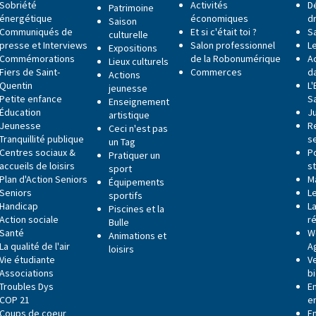
Sobriété
Activités
D
Patrimoine
énergétique
économiques
dr
Saison
Communiqués de
Et si c'était toi ?
S
culturelle
presse et Interviews
Salon professionnel
Le
Expositions
Commémorations
de la Robonumérique
Ac
Lieux culturels
Fiers de Saint-
Commerces
da
Actions
Quentin
L
jeunesse
Petite enfance
S
Enseignement
Éducation
J
artistique
Jeunesse
R
Ceci n'est pas
Tranquillité publique
s
un Tag
Centres sociaux &
P
Pratiquer un
accueils de loisirs
s
sport
Plan d'Action Seniors
M
Équipements
Seniors
L
sportifs
Handicap
La
Piscines et la
Action sociale
r
Bulle
Santé
W
Animations et
La qualité de l'air
A
loisirs
Vie étudiante
V
Associations
b
Troubles Dys
E
COP 21
e
Coups de coeur
E