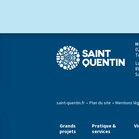
H
0
T
L
8
S
saint-quentin.fr
Plan du site
Mentions lé
Grands
Pratique &
Vi
projets
services