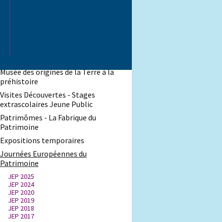
d'histoire
Musée des papillons
Musée des Beaux-Arts Antoine
Lécuyer
Archives municipales
Musée des origines de la Terre à la
préhistoire
Visites Découvertes - Stages
extrascolaires Jeune Public
Patrimômes - La Fabrique du
Patrimoine
Expositions temporaires
Journées Européennes du
Patrimoine
JEP 2025
JEP 2024
JEP 2020
JEP 2019
JEP 2018
JEP 2017