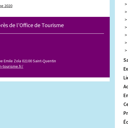
ne 2020
rès de l’Office de Tourisme
Sa
rue Emile Zola 02100 Saint-Quentin
n-tourisme.fr/
Ex
Li
Ac
E
Ce
Pr
É