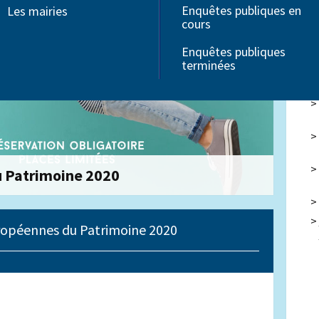
Enquêtes publiques en
Les mairies
Associations
cours
Seniors
Troubles Dys
Enquêtes publiques
Handicap
terminées
 Patrimoine 2020
opéennes du Patrimoine 2020