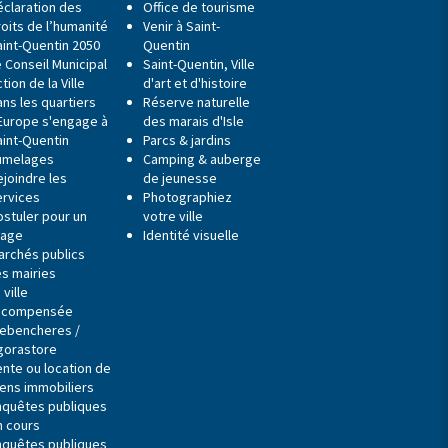
éclaration des
Office de tourisme
oits de l’humanité
Venir à Saint-
aint-Quentin 2050
Quentin
 Conseil Municipal
Saint-Quentin, Ville
tion de la Ville
d'art et d'histoire
ns les quartiers
Réserve naturelle
'Europe s'engage à
des marais d'Isle
aint-Quentin
Parcs & jardins
umelages
Camping & auberge
ejoindre les
de jeunesse
ervices
Photographiez
ostuler pour un
votre ville
tage
Identité visuelle
archés publics
es mairies
 ville
écompensée
ebencheres /
gorastore
ente ou location de
iens immobiliers
nquêtes publiques
n cours
nquêtes publiques