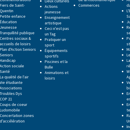
Lieux culturels
Fiers de Saint-
Commerces
da
Actions
Quentin
L
jeunesse
Petite enfance
S
Enseignement
Éducation
J
artistique
Jeunesse
R
Ceci n'est pas
Tranquillité publique
s
un Tag
Centres sociaux &
P
Pratiquer un
accueils de loisirs
s
sport
Plan d'Action Seniors
M
Équipements
Seniors
L
sportifs
Handicap
La
Piscines et la
Action sociale
r
Bulle
Santé
W
Animations et
La qualité de l'air
A
loisirs
Vie étudiante
V
Associations
b
Troubles Dys
E
COP 21
e
Coups de coeur
E
Ludomobile
t
Concertation zones
R
d’accélération
U
I