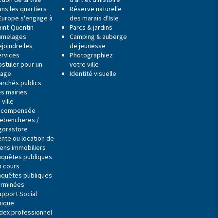
ns les quartiers
Réserve naturelle
'Europe s'engage à
des marais d'Isle
aint-Quentin
Parcs & jardins
umelages
Camping & auberge
ejoindre les
de jeunesse
ervices
Photographiez
ostuler pour un
votre ville
tage
Identité visuelle
archés publics
es mairies
 ville
écompensée
ebencheres /
gorastore
ente ou location de
iens immobiliers
nquêtes publiques
n cours
nquêtes publiques
erminées
apport Social
nique
ndex professionnel