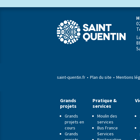
H
0
T
L
8
S
saint-quentin.fr
Plan du site
Mentions lé
Grands
Pratique &
Vi
projets
services
Grands
Moulin des
projets en
services
cours
Bus France
Grands
Services
projets
Restauration