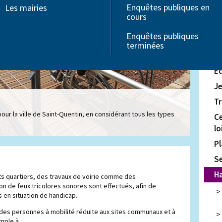
Enquêtes publiques en
Les mairies
Associations
In
cours
Seniors
C
Troubles Dys
Enquêtes publiques
Handicap
Fi
terminées
Pe
É
J
Tr
é pour la ville de Saint-Quentin, en considérant tous les types
Ce
lo
Pl
S
H
ts quartiers, des travaux de voirie comme des
on de feux tricolores sonores sont effectués, afin de
 en situation de handicap.
té des personnes à mobilité réduite aux sites communaux et à
mple à :