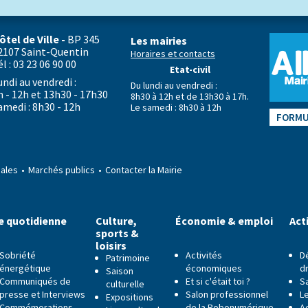
ôtel de Ville -
BP 345
Les mairies
2107 Saint-Quentin
Horaires et contacts
él : 03 23 06 90 00
Etat-civil
undi au vendredi :
Du lundi au vendredi :
h - 12h et 13h30 - 17h30
8h30 à 12h et de 13h30 à 17h.
amedi : 8h30 - 12h
Le samedi : 8h30 à 12h
FORMU
gales
Marchés publics
Contacter la Mairie
e quotidienne
Culture,
Économie & emploi
Act
sports &
loisirs
Sobriété
Activités
D
Patrimoine
énergétique
économiques
dr
Saison
Communiqués de
Et si c'était toi ?
S
culturelle
presse et Interviews
Salon professionnel
Le
Expositions
Commémorations
de la Robonumérique
Ac