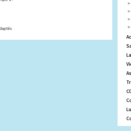
 adaptés
Ac
S
La
Vi
A
T
C
C
L
Co