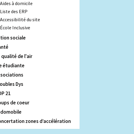
Aides à domicile
Liste des ERP
Accessibilité du site
École Inclusive
tion sociale
anté
 qualité de l'air
e étudiante
ssociations
roubles Dys
OP 21
oups de coeur
udomobile
ncertation zones d’accélération