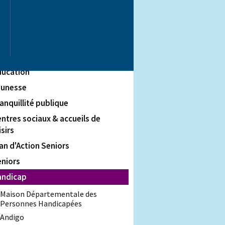
terviews
ommémorations
ers de Saint-Quentin
tite enfance
ducation
eunesse
anquillité publique
ntres sociaux & accueils de
isirs
an d'Action Seniors
eniors
andicap
Maison Départementale des
Personnes Handicapées
Andigo