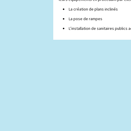
La création de plans inclinés
La pose de rampes
L’installation de sanitaires publics