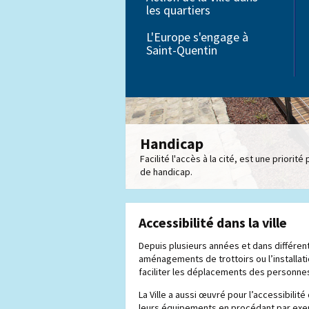
les quartiers
Petite enfance
L'Europe s'engage à
Saint-Quentin
Éducation
Handicap
Facilité l'accès à la cité, est une priorit
de handicap.
Accessibilité dans la ville
Depuis plusieurs années et dans différen
aménagements de trottoirs ou l’installati
faciliter les déplacements des personnes
La Ville a aussi œuvré pour l’accessibili
leurs équipements en procédant par exe