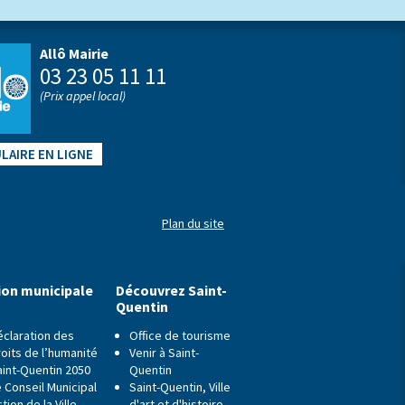
Allô Mairie
03 23 05 11 11
(Prix appel local)
LAIRE EN LIGNE
Plan du site
ion municipale
Découvrez Saint-
Quentin
éclaration des
Office de tourisme
oits de l’humanité
Venir à Saint-
aint-Quentin 2050
Quentin
 Conseil Municipal
Saint-Quentin, Ville
tion de la Ville
d'art et d'histoire