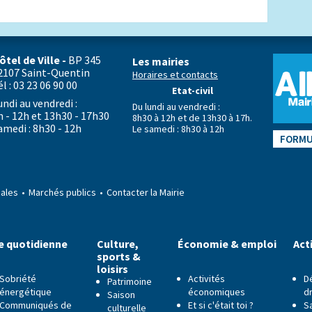
ôtel de Ville -
BP 345
Les mairies
2107 Saint-Quentin
Horaires et contacts
él : 03 23 06 90 00
Etat-civil
undi au vendredi :
Du lundi au vendredi :
h - 12h et 13h30 - 17h30
8h30 à 12h et de 13h30 à 17h.
amedi : 8h30 - 12h
Le samedi : 8h30 à 12h
FORMU
gales
Marchés publics
Contacter la Mairie
e quotidienne
Culture,
Économie & emploi
Act
sports &
loisirs
Sobriété
Activités
D
Patrimoine
énergétique
économiques
dr
Saison
Communiqués de
Et si c'était toi ?
S
culturelle