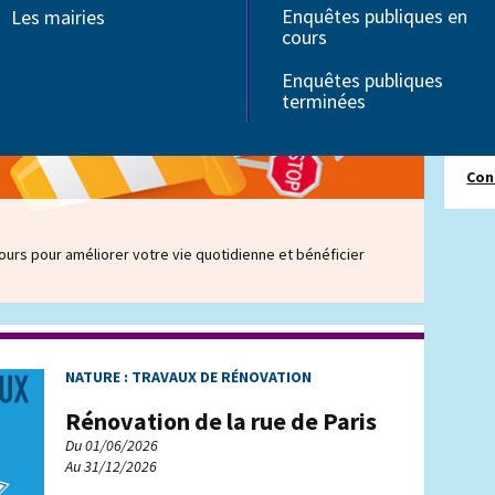
Enquêtes publiques en
Les mairies
Associations
Pôle
cours
Seniors
Ser
Troubles Dys
50 c
Enquêtes publiques
Handicap
terminées
Ala
Tél 
Con
urs pour améliorer votre vie quotidienne et bénéficier
NATURE : TRAVAUX DE RÉNOVATION
Rénovation de la rue de Paris
Du 01/06/2026
Au 31/12/2026