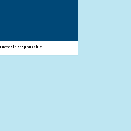
 Urbanisme Voirie Travaux neufs
vice Conception et Programmation
hemin d'Itancourt 02100 Saint-Quentin
in SOKOL
: 03 23 06 92 70
tacter le responsable