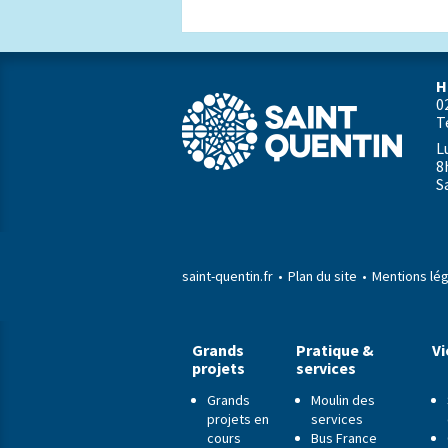
H
0
T
L
8
S
saint-quentin.fr
Plan du site
Mentions lé
Grands
Pratique &
Vi
projets
services
Grands
Moulin des
projets en
services
cours
Bus France