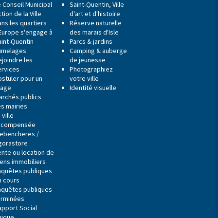
 Conseil Municipal
Saint-Quentin, Ville
tion de la Ville
d'art et d'histoire
ns les quartiers
Réserve naturelle
'Europe s'engage à
des marais d'Isle
aint-Quentin
Parcs & jardins
umelages
Camping & auberge
ejoindre les
de jeunesse
ervices
Photographiez
ostuler pour un
votre ville
tage
Identité visuelle
archés publics
es mairies
 ville
écompensée
ebencheres /
gorastore
ente ou location de
iens immobiliers
nquêtes publiques
n cours
nquêtes publiques
erminées
apport Social
nique