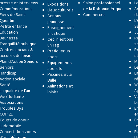
presse et Interviews
Salon professionnel
Le
Expositions
Commémorations
de la Robonumérique
Ac
Lieux culturels
Fiers de Saint-
Commerces
da
Actions
Quentin
L
jeunesse
Petite enfance
S
Enseignement
Éducation
J
artistique
Jeunesse
R
Ceci n'est pas
Tranquillité publique
s
un Tag
Centres sociaux &
P
Pratiquer un
accueils de loisirs
s
sport
Plan d'Action Seniors
M
Équipements
Seniors
L
sportifs
Handicap
La
Piscines et la
Action sociale
r
Bulle
Santé
W
Animations et
La qualité de l'air
A
loisirs
Vie étudiante
V
Associations
b
Troubles Dys
E
COP 21
e
Coups de coeur
E
Ludomobile
t
Concertation zones
R
d’accélération
U