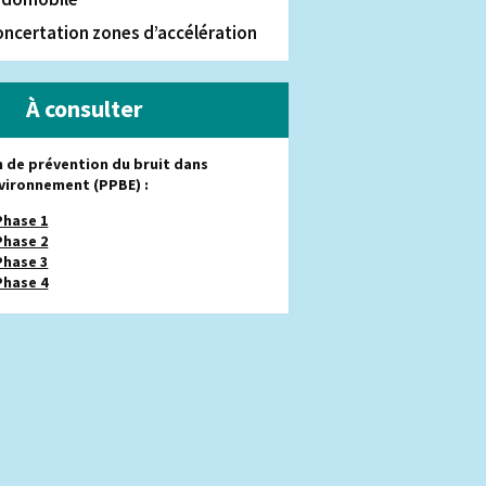
ncertation zones d’accélération
À consulter
n de prévention du bruit dans
nvironnement (PPBE) :
Phase 1
Phase 2
Phase 3
Phase 4