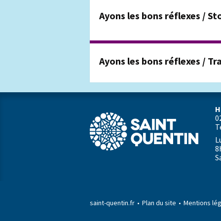
Ayons les bons réflexes / St
Ayons les bons réflexes / Tr
H
0
T
L
8
S
saint-quentin.fr
Plan du site
Mentions lé