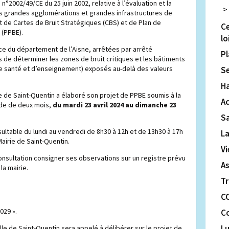
n°2002/49/CE du 25 juin 2002, relative à l’évaluation et la
es grandes agglomérations et grandes infrastructures de
et de Cartes de Bruit Stratégiques (CBS) et de Plan de
Ce
 (PPBE).
lo
ce du département de l’Aisne, arrêtées par arrêté
Pl
s de déterminer les zones de bruit critiques et les bâtiments
de santé et d’enseignement) exposés au-delà des valeurs
S
H
lle de Saint-Quentin a élaboré son projet de PPBE soumis à la
Ac
ode de deux mois,
du mardi 23 avril 2024 au dimanche 23
S
ultable du lundi au vendredi de 8h30 à 12h et de 13h30 à 17h
La
 Mairie de Saint-Quentin.
Vi
consultation consigner ses observations sur un registre prévu
A
 la mairie.
T
C
029 ».
C
L
Ville de Saint-Quentin sera appelé à délibérer sur le projet de