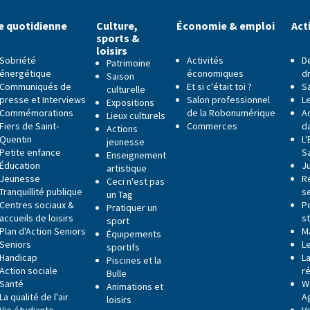
e quotidienne
Culture,
Économie & emploi
Act
sports &
loisirs
Sobriété
Activités
D
Patrimoine
énergétique
économiques
dr
Saison
Communiqués de
Et si c'était toi ?
S
culturelle
presse et Interviews
Salon professionnel
Le
Expositions
Commémorations
de la Robonumérique
Ac
Lieux culturels
Fiers de Saint-
Commerces
da
Actions
Quentin
L
jeunesse
Petite enfance
S
Enseignement
Éducation
J
artistique
Jeunesse
R
Ceci n'est pas
Tranquillité publique
s
un Tag
Centres sociaux &
P
Pratiquer un
accueils de loisirs
s
sport
Plan d'Action Seniors
M
Équipements
Seniors
L
sportifs
Handicap
La
Piscines et la
Action sociale
r
Bulle
Santé
W
Animations et
La qualité de l'air
A
loisirs