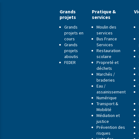
Grands
Pratique &
Vi
projets
services
Grands
Moulin des
projets en
services
cours
Bus France
Grands
Services
projets
Restauration
aboutis
scolaire
FEDER
Propreté et
déchets
Marchés /
braderies
Eau /
assainissement
Numérique
Transport &
Mobilité
Médiation et
justice
Prévention des
risques