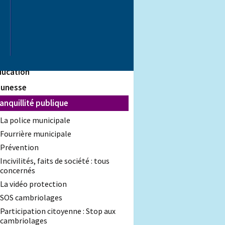
terviews
ommémorations
ers de Saint-Quentin
tite enfance
ducation
eunesse
anquillité publique
La police municipale
Fourrière municipale
Prévention
Incivilités, faits de société : tous
concernés
La vidéo protection
SOS cambriolages
Participation citoyenne : Stop aux
cambriolages