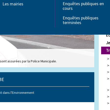
Enquêtes publiques en
Les mairies
Associations
In
cours
Seniors
C
Troubles Dys
Enquêtes publiques
Handicap
Fi
terminées
Pe
É
J
Tr
 sont assurées par la Police Municipale.
BE
it dans l'Environnement