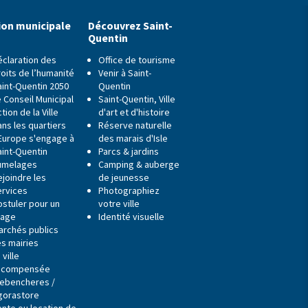
ion municipale
Découvrez Saint-
Quentin
éclaration des
Office de tourisme
oits de l’humanité
Venir à Saint-
aint-Quentin 2050
Quentin
 Conseil Municipal
Saint-Quentin, Ville
tion de la Ville
d'art et d'histoire
ns les quartiers
Réserve naturelle
'Europe s'engage à
des marais d'Isle
aint-Quentin
Parcs & jardins
umelages
Camping & auberge
ejoindre les
de jeunesse
ervices
Photographiez
ostuler pour un
votre ville
tage
Identité visuelle
archés publics
es mairies
 ville
écompensée
ebencheres /
gorastore