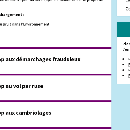
Co
échargement :
du Bruit dans l’Environnement
Pla
l'e
Stop aux démarchages frauduleux
op au vol par ruse
top aux cambriolages