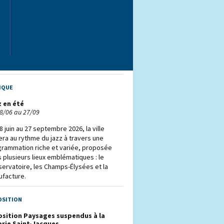
 musées de Saint-Quentin : une saison
he en découvertes !
1/07 au 31/12
r ce deuxième semestre, les musées de
ille de Saint-Quentin vous invitent à vivre
programmation variée, accessible à tous
iche en émotions.
IQUE
z en été
8/06 au 27/09
8 juin au 27 septembre 2026, la ville
era au rythme du jazz à travers une
grammation riche et variée, proposée
 plusieurs lieux emblématiques : le
ervatoire, les Champs-Élysées et la
ufacture.
OSITION
osition Paysages suspendus à la
erie Saint-Jacques