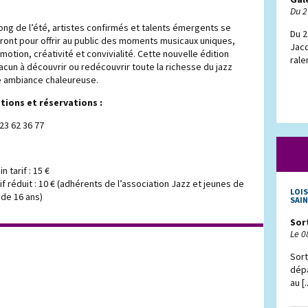
Du 2
long de l’été, artistes confirmés et talents émergents se
Du 2
ont pour offrir au public des moments musicaux uniques,
Jacq
motion, créativité et convivialité. Cette nouvelle édition
rale
hacun à découvrir ou redécouvrir toute la richesse du jazz
e ambiance chaleureuse.
tions et réservations :
 23 62 36 77
in tarif : 15 €
if réduit : 10 € (adhérents de l’association Jazz et jeunes de
LOIS
de 16 ans)
SAI
Sort
Le 0
Sort
dép
au [..