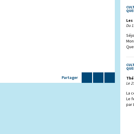
CUL
QUE
Les
Du 1
Séjo
Mont
Quen
CUL
QUE
Partager
Thé
Le 2
La c
Le f
par 