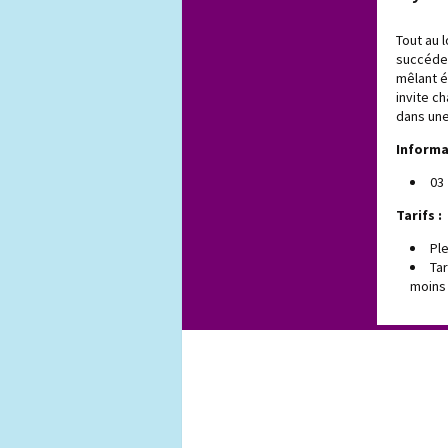
Tout au 
succéder
mêlant é
invite c
dans un
Informa
03
Tarifs :
Ple
Tar
moins 