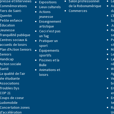
presse et Interviews
Salon professionnel
Le
Expositions
Commémorations
de la Robonumérique
Ac
Lieux culturels
Fiers de Saint-
Commerces
da
Actions
Quentin
L
jeunesse
Petite enfance
S
Enseignement
Éducation
J
artistique
Jeunesse
R
Ceci n'est pas
Tranquillité publique
s
un Tag
Centres sociaux &
P
Pratiquer un
accueils de loisirs
s
sport
Plan d'Action Seniors
M
Équipements
Seniors
L
sportifs
Handicap
La
Piscines et la
Action sociale
r
Bulle
Santé
W
Animations et
La qualité de l'air
A
loisirs
Vie étudiante
V
Associations
b
Troubles Dys
E
COP 21
e
Coups de coeur
E
Ludomobile
t
Concertation zones
R
d’accélération
U