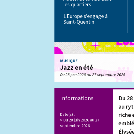
les quartiers
Petite enfance
L'Europe s'engage à
Saint-Quentin
Éducation
MUSIQUE
Jazz en été
Du 28 juin 2026 au 27 septembre 2026
Informations
Du 28 
au ry
riche 
Date(s) :
Du 28 juin 2026 au 27
emblé
septembre 2026
Élysé