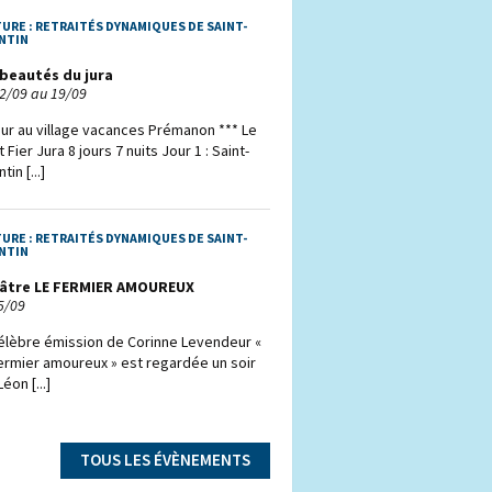
TURE :
RETRAITÉS DYNAMIQUES DE SAINT-
NTIN
 beautés du jura
2/09 au 19/09
ur au village vacances Prémanon *** Le
 Fier Jura 8 jours 7 nuits Jour 1 : Saint-
tin [...]
TURE :
RETRAITÉS DYNAMIQUES DE SAINT-
NTIN
âtre LE FERMIER AMOUREUX
5/09
élèbre émission de Corinne Levendeur «
ermier amoureux » est regardée un soir
Léon [...]
TOUS LES ÉVÈNEMENTS