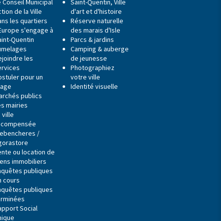
 Conseil Municipal
Saint-Quentin, Ville
tion de la Ville
d'art et d'histoire
ns les quartiers
Réserve naturelle
'Europe s'engage à
des marais d'Isle
aint-Quentin
Parcs & jardins
umelages
Camping & auberge
ejoindre les
de jeunesse
ervices
Photographiez
ostuler pour un
votre ville
tage
Identité visuelle
archés publics
es mairies
 ville
écompensée
ebencheres /
gorastore
ente ou location de
iens immobiliers
nquêtes publiques
n cours
nquêtes publiques
erminées
apport Social
nique