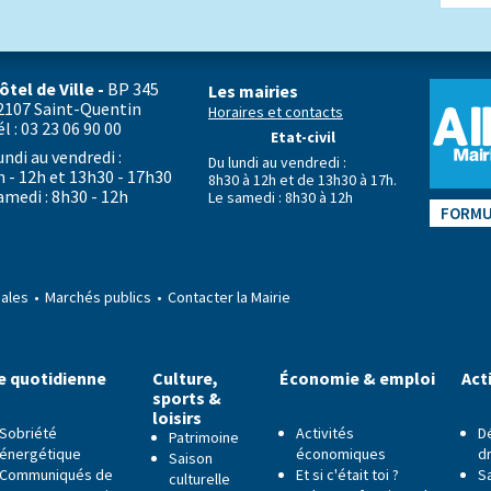
ôtel de Ville -
BP 345
Les mairies
2107 Saint-Quentin
Horaires et contacts
él : 03 23 06 90 00
Etat-civil
undi au vendredi :
Du lundi au vendredi :
h - 12h et 13h30 - 17h30
8h30 à 12h et de 13h30 à 17h.
amedi : 8h30 - 12h
Le samedi : 8h30 à 12h
FORMU
gales
Marchés publics
Contacter la Mairie
e quotidienne
Culture,
Économie & emploi
Act
sports &
loisirs
Sobriété
Activités
D
Patrimoine
énergétique
économiques
dr
Saison
Communiqués de
Et si c'était toi ?
S
culturelle