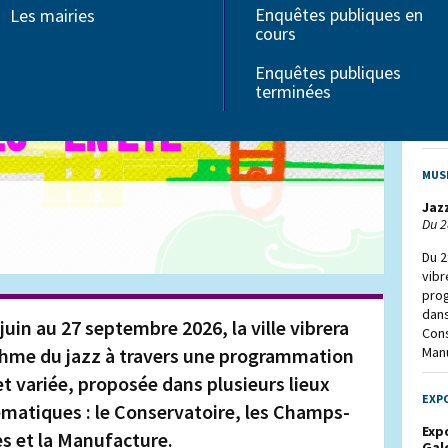
Les
Enquêtes publiques en
Les mairies
Associations
ric
cours
Seniors
Du 0
Troubles Dys
Enquêtes publiques
Handicap
Pou
terminées
la V
une 
et r
MUS
Jaz
Du 2
Du 2
vibr
pro
dans
juin au 27 septembre 2026, la ville vibrera
Cons
Man
thme du jazz à travers une programmation
et variée, proposée dans plusieurs lieux
EXP
matiques : le Conservatoire, les Champs-
Exp
es et la Manufacture.
Gal