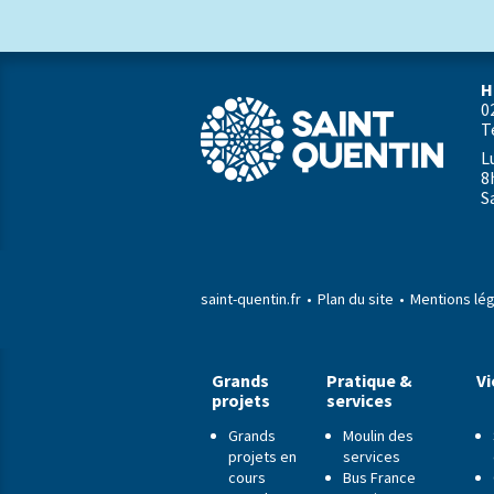
H
0
T
L
8
S
saint-quentin.fr
Plan du site
Mentions lé
Grands
Pratique &
Vi
projets
services
Grands
Moulin des
projets en
services
cours
Bus France