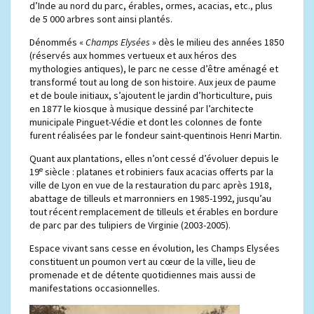
d’Inde au nord du parc, érables, ormes, acacias, etc., plus
de 5 000 arbres sont ainsi plantés.
Dénommés «
Champs Elysées
» dès le milieu des années 1850
(réservés aux hommes vertueux et aux héros des
mythologies antiques), le parc ne cesse d’être aménagé et
transformé tout au long de son histoire. Aux jeux de paume
et de boule initiaux, s’ajoutent le jardin d’horticulture, puis
en 1877 le kiosque à musique dessiné par l’architecte
municipale Pinguet-Védie et dont les colonnes de fonte
furent réalisées par le fondeur saint-quentinois Henri Martin.
Quant aux plantations, elles n’ont cessé d’évoluer depuis le
e
19
siècle : platanes et robiniers faux acacias offerts par la
ville de Lyon en vue de la restauration du parc après 1918,
abattage de tilleuls et marronniers en 1985-1992, jusqu’au
tout récent remplacement de tilleuls et érables en bordure
de parc par des tulipiers de Virginie (2003-2005).
Espace vivant sans cesse en évolution, les Champs Elysées
constituent un poumon vert au cœur de la ville, lieu de
promenade et de détente quotidiennes mais aussi de
manifestations occasionnelles.