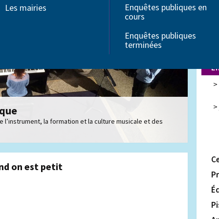
Enquêtes publiques en
Sa
Les mairies
Associations
cours
Seniors
Ex
Troubles Dys
Enquêtes publiques
Handicap
Li
terminées
Ac
E
ique
l’instrument, la formation et la culture musicale et des
Ce
d on est petit
Pr
É
Pi