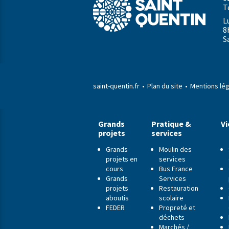
T
L
8
S
saint-quentin.fr
Plan du site
Mentions lé
Grands
Pratique &
Vi
projets
services
Grands
Moulin des
projets en
services
cours
Bus France
Grands
Services
projets
Restauration
aboutis
scolaire
FEDER
Propreté et
déchets
Marchés /