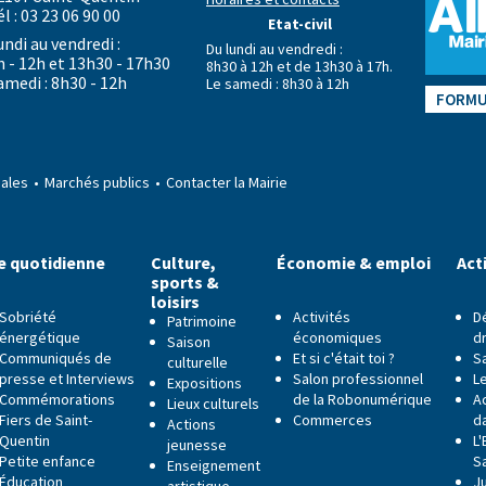
él : 03 23 06 90 00
Etat-civil
undi au vendredi :
Du lundi au vendredi :
h - 12h et 13h30 - 17h30
8h30 à 12h et de 13h30 à 17h.
amedi : 8h30 - 12h
Le samedi : 8h30 à 12h
FORMU
gales
Marchés publics
Contacter la Mairie
e quotidienne
Culture,
Économie & emploi
Act
sports &
loisirs
Sobriété
Activités
D
Patrimoine
énergétique
économiques
dr
Saison
Communiqués de
Et si c'était toi ?
S
culturelle
presse et Interviews
Salon professionnel
Le
Expositions
Commémorations
de la Robonumérique
Ac
Lieux culturels
Fiers de Saint-
Commerces
da
Actions
Quentin
L
jeunesse
Petite enfance
S
Enseignement
Éducation
J