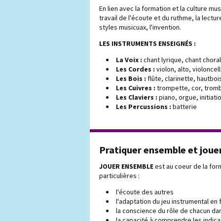
En lien avec la formation et la culture mu
travail de l'écoute et du ruthme, la lect
styles musicuax, l'invention.
LES INSTRUMENTS ENSEIGNÉS :
La Voix :
chant lyrique, chant chora
Les Cordes :
violon, alto, violonce
Les Bois :
flûte, clarinette, hautb
Les Cuivres :
trompette, cor, trom
Les Claviers :
piano, orgue, initiati
Les Percussions :
batterie
Pratiquer ensemble et jouer
JOUER ENSEMBLE
est au coeur de la fo
particulières :
l'écoute des autres
l'adaptation du jeu instrumental en
la conscience du rôle de chacun da
la capacité à comprendre les indica