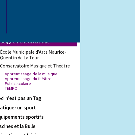
ison culturelle
positions
eux culturels
tions jeunesse
nseignement artistique
École Municipale d’Arts Maurice-
Quentin de La Tour
Conservatoire Musique et Théâtre
Apprentissage de la musique
Apprentissage du théâtre
Public scolaire
TEMPO
ci n'est pas un Tag
atiquer un sport
quipements sportifs
scines et la Bulle