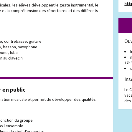
htt
sicales, les élèves développent le geste instrumental, le
ure et la compréhension des répertoires et des différents
l
Ouv
lle, contrebasse, guitare
ois, basson, saxophone
l
bone, tuba
on au clavecin
17h
Ins
 en public
Le C
vaca
rmation musicale et permet de développer des qualités
des
 fonction du groupe
ns l'ensemble
tions du chef d'orchestre