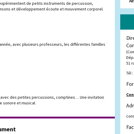
An
expérimentent de petits instruments de percussion,
hansons et développement écoute et mouvement corporel.
Dir
année, avec plusieurs professeurs, les différentes familles
Con
(Co
Dép
51 r
Tél 
For
Con
 avec des petites percussions, comptines… Une invitation
e sonore et musical.
Adr
cons
Fac
tument