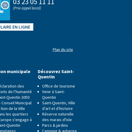
03 23 05 11 11
(Prix appel local)
LAIRE EN LIGNE
Plan du site
ion municipale
Découvrez Saint-
Quentin
éclaration des
Office de tourisme
oits de l’humanité
Venir à Saint-
aint-Quentin 2050
Quentin
 Conseil Municipal
Saint-Quentin, Ville
tion de la Ville
d'art et d'histoire
ns les quartiers
Réserve naturelle
'Europe s'engage à
des marais d'Isle
aint-Quentin
Parcs & jardins
umelages
Camping & auberge