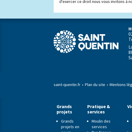
d'exercer ce droit nous vous invitons à n
H
0
T
L
8
S
saint-quentin.fr
Plan du site
Mentions lé
Grands
Pratique &
Vi
projets
services
Grands
Moulin des
projets en
services