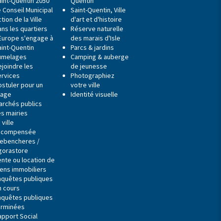
aint-Quentin 2050
Quentin
 Conseil Municipal
Saint-Quentin, Ville
tion de la Ville
d'art et d'histoire
ns les quartiers
Réserve naturelle
'Europe s'engage à
des marais d'Isle
aint-Quentin
Parcs & jardins
umelages
Camping & auberge
ejoindre les
de jeunesse
ervices
Photographiez
ostuler pour un
votre ville
tage
Identité visuelle
archés publics
es mairies
 ville
écompensée
ebencheres /
gorastore
ente ou location de
iens immobiliers
nquêtes publiques
n cours
nquêtes publiques
erminées
apport Social