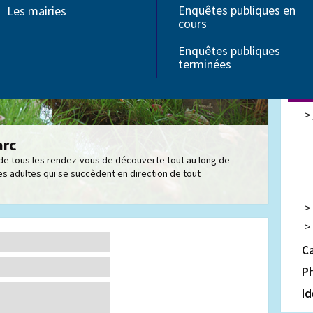
Enquêtes publiques en
Ve
Les mairies
Associations
cours
Seniors
Sa
Troubles Dys
d'
Enquêtes publiques
Handicap
terminées
Ré
Pa
arc
 de tous les rendez-vous de découverte tout au long de
es adultes qui se succèdent en direction de tout
C
Ph
Id