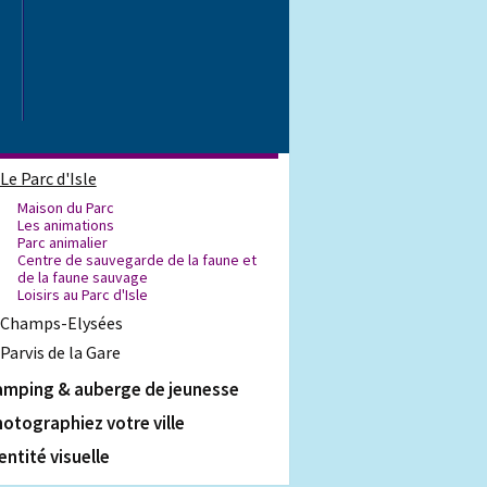
nir à Saint-Quentin
int-Quentin, Ville d'art et
histoire
serve naturelle des marais d'Isle
rcs & jardins
Le Parc d'Isle
Maison du Parc
Les animations
Parc animalier
Centre de sauvegarde de la faune et
de la faune sauvage
Loisirs au Parc d'Isle
Champs-Elysées
Parvis de la Gare
amping & auberge de jeunesse
otographiez votre ville
entité visuelle