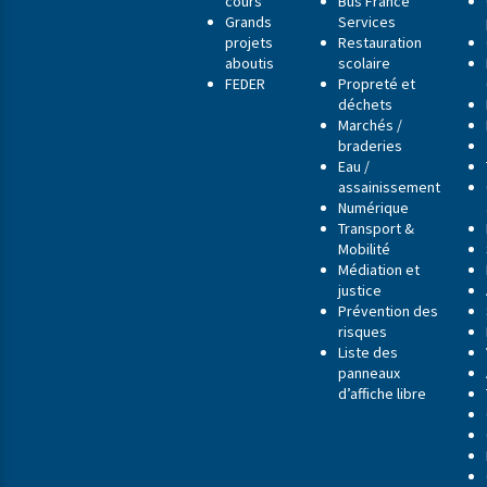
cours
Bus France
Grands
Services
projets
Restauration
aboutis
scolaire
FEDER
Propreté et
déchets
Marchés /
braderies
Eau /
assainissement
Numérique
Transport &
Mobilité
Médiation et
justice
Prévention des
risques
Liste des
panneaux
d’affiche libre