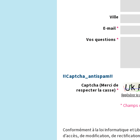
Ville
E-mail
*
Vos questions
*
!!Captcha_antispam!!
Captcha
(Merci de
respecter la casse)
*
Regénérer le
* Champs 
Conformément à la loi Informatique et Li
d’accès, de modification, de rectificati