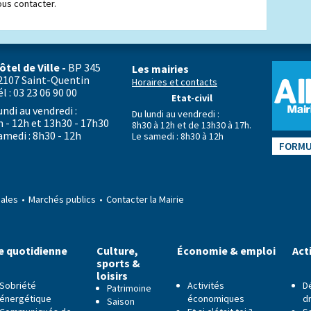
ous contacter.
ôtel de Ville -
BP 345
Les mairies
2107 Saint-Quentin
Horaires et contacts
él : 03 23 06 90 00
Etat-civil
undi au vendredi :
Du lundi au vendredi :
h - 12h et 13h30 - 17h30
8h30 à 12h et de 13h30 à 17h.
amedi : 8h30 - 12h
Le samedi : 8h30 à 12h
FORMU
gales
Marchés publics
Contacter la Mairie
e quotidienne
Culture,
Économie & emploi
Act
sports &
loisirs
Sobriété
Activités
D
Patrimoine
énergétique
économiques
dr
Saison