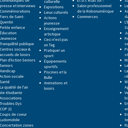
Communiqués de
Et si c'était toi ?
S
culturelle
presse et Interviews
Salon professionnel
Le
Expositions
Commémorations
de la Robonumérique
Ac
Lieux culturels
Fiers de Saint-
Commerces
da
Actions
Quentin
L
jeunesse
Petite enfance
S
Enseignement
Éducation
J
artistique
Jeunesse
R
Ceci n'est pas
Tranquillité publique
s
un Tag
Centres sociaux &
P
Pratiquer un
accueils de loisirs
s
sport
Plan d'Action Seniors
M
Équipements
Seniors
L
sportifs
Handicap
La
Piscines et la
Action sociale
r
Bulle
Santé
W
Animations et
La qualité de l'air
A
loisirs
Vie étudiante
V
Associations
b
Troubles Dys
E
COP 21
e
Coups de coeur
E
Ludomobile
t
Concertation zones
R